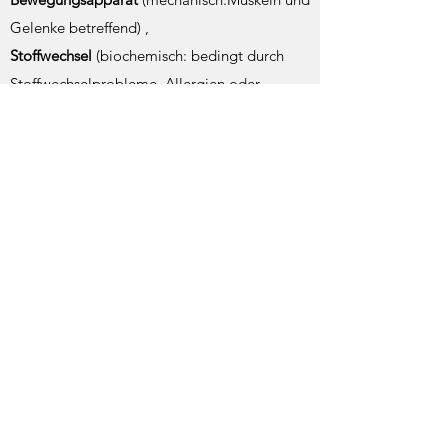
Gelenke betreffend) ,
Stoffwechsel
(biochemisch: bedingt durch
Stoffwechselprobleme, Allergien oder
Umweltgifte) und
Psyche
(psychisch: emotionale Ursachen oder
seelische Traumata betreffend)
Die Behandlung mit AK verbindet hierbei
viele verschiedene Methoden der
traditionellen Medizin, wie Chiropraktik,
Osteopathie, Akupunktur, Homöopathie,
Orthomolekulare Medizin (Nahrungs- und
Ergänzungsmittel, Vitamine,
Spurenelemente), Emotionale
Stressbewältigung und vieles mehr.
Mit Hilfe der Techniken der AK können
Komponenten im gestörten Gesamtsystem